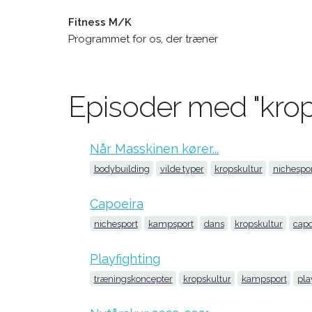
Fitness M/K
Programmet for os, der træner
Episoder med "krop
Når Masskinen kører...
bodybuilding
vilde typer
kropskultur
nichespo
Capoeira
nichesport
kampsport
dans
kropskultur
capo
Playfighting
træningskoncepter
kropskultur
kampsport
pla