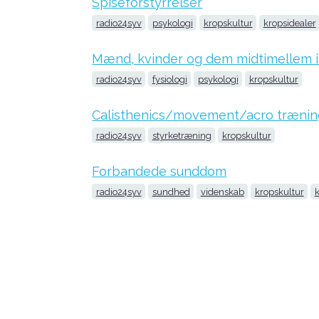
Spiseforstyrrelser
radio24syv
psykologi
kropskultur
kropsidealer
Mænd, kvinder og dem midtimellem i 
radio24syv
fysiologi
psykologi
kropskultur
Calisthenics/movement/acro trænin
radio24syv
styrketræning
kropskultur
Forbandede sunddom
radio24syv
sundhed
videnskab
kropskultur
k