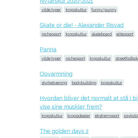
Nytårskur 2020-2021
vilde typer
kropskultur
funny/punny
Skate or die! - Alexander Risvad
nichesport
kropskultur
skateboard
elitesport
Panna
vilde typer
nichesport
kropskultur
streetfodbol
Opvarmning
styrketræning
bodybuilding
kropskultur
Hvordan bliver det normalt at stå i bi
vise sine muskler frem?
kropskultur
kropsidealer
ekstremsport
psykolo
The golden days 2