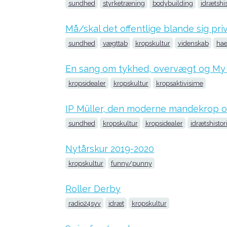
sundhed
styrketræning
bodybuilding
idrætshis
Må/skal det offentlige blande sig pr
sundhed
vægttab
kropskultur
videnskab
hae
En sang om tykhed, overvægt og My 
kropsidealer
kropskultur
kropsaktivisime
IP Müller, den moderne mandekrop 
sundhed
kropskultur
kropsidealer
idrætshistor
Nytårskur 2019-2020
kropskultur
funny/punny
Roller Derby
radio24syv
idræt
kropskultur