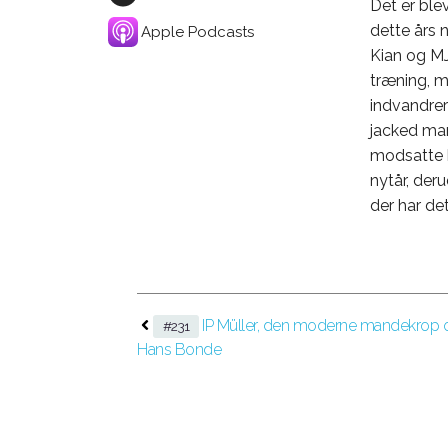
Det er blev
dette års 
Apple Podcasts
Kian og MJ
træning, m
indvandrer
jacked man
modsatte k
nytår, der
der har de
IP Müller, den moderne mandekrop 
#231
Hans Bonde