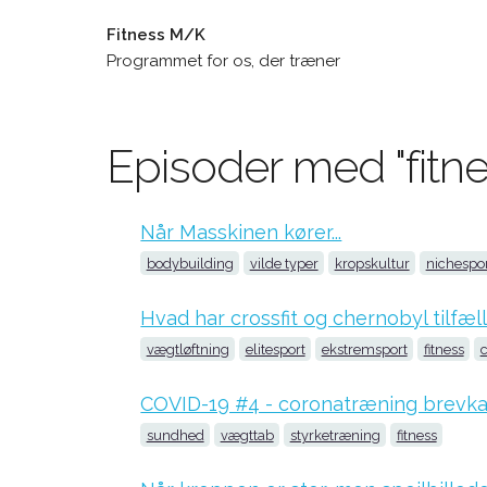
Fitness M/K
Programmet for os, der træner
Episoder med "fitn
Når Masskinen kører...
bodybuilding
vilde typer
kropskultur
nichespo
Hvad har crossfit og chernobyl tilfæl
vægtløftning
elitesport
ekstremsport
fitness
c
COVID-19 #4 - coronatræning brevka
sundhed
vægttab
styrketræning
fitness