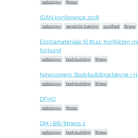
radio24syv
fitness
IDAN konference 2018
radio24syv
personlig træning
sundhed
fitness
Ekstramateriale til #141: Konflikten 
forbund
radio24syv
bodybuilding
fitness
Newcomers: Bodybuildingstævne i H
radio24syv
bodybuilding
fitness
DFHO
radio24syv
fitness
DM i BB/fitness 2
radio24syv
bodybuilding
fitness