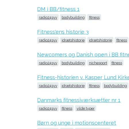
DM i BB/fitness 1
radio24syv
bodybuilding
fitness
Fitness'ens historie 3
radio24syv
idrætshistorie
idrætshistorie
fitness
Newcomers og Danish open i BB fitn
radio24syv
bodybuilding
nichesport
fitness
Fitness-historien v. Kasper Lund Kirk
radio24syv
idrætshistorie
fitness
bodybuilding
Danmarks fitnessiværksætter nr 1
radio24syv
fitness
vilde typer
Børn og unge i motionscenteret