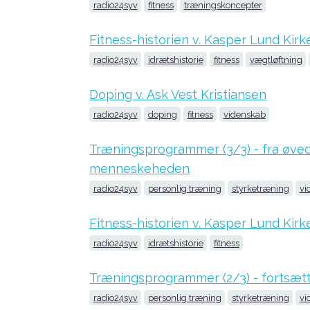
radio24syv
fitness
træningskoncepter
Fitness-historien v. Kasper Lund Kirk
radio24syv
idrætshistorie
fitness
vægtløftning
Doping v. Ask Vest Kristiansen
radio24syv
doping
fitness
videnskab
Træningsprogrammer (3/3) - fra øvede
menneskeheden
radio24syv
personlig træning
styrketræning
vi
Fitness-historien v. Kasper Lund Kirk
radio24syv
idrætshistorie
fitness
Træningsprogrammer (2/3) - fortsæt
radio24syv
personlig træning
styrketræning
vi