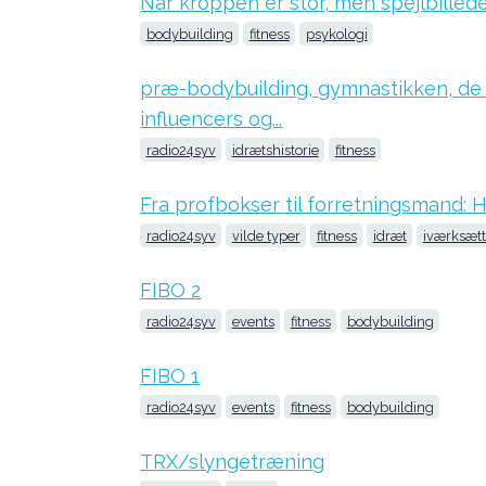
Når kroppen er stor, men spejlbilledet
bodybuilding
fitness
psykologi
præ-bodybuilding, gymnastikken, de f
influencers og...
radio24syv
idrætshistorie
fitness
Fra profbokser til forretningsmand:
radio24syv
vilde typer
fitness
idræt
iværksætt
FIBO 2
radio24syv
events
fitness
bodybuilding
FIBO 1
radio24syv
events
fitness
bodybuilding
TRX/slyngetræning