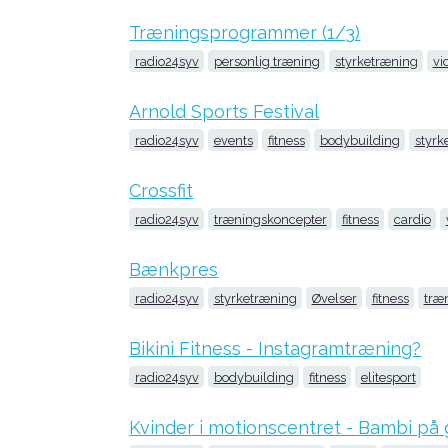
Træningsprogrammer (1/3)
radio24syv
personlig træning
styrketræning
vi
Arnold Sports Festival
radio24syv
events
fitness
bodybuilding
styrke
Crossfit
radio24syv
træningskoncepter
fitness
cardio
Bænkpres
radio24syv
styrketræning
Øvelser
fitness
træ
Bikini Fitness - Instagramtræning?
radio24syv
bodybuilding
fitness
elitesport
Kvinder i motionscentret - Bambi på g