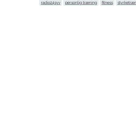
radio24syv
personlig træning
fitness
styrketræ