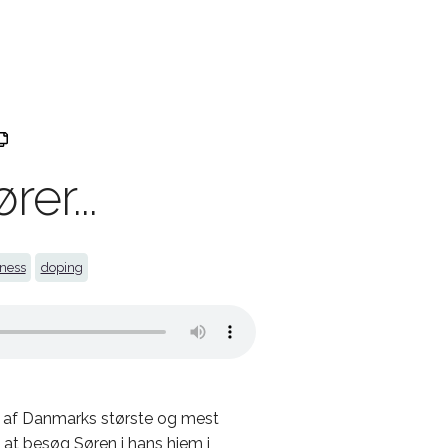
er...
tness
doping
 af Danmarks største og mest
l at besøg Søren i hans hjem i