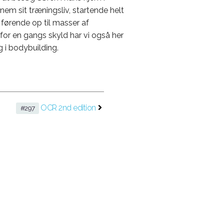
em sit træningsliv, startende helt
førende op til masser af
or en gangs skyld har vi også her
 i bodybuilding.
OCR 2nd edition
#297