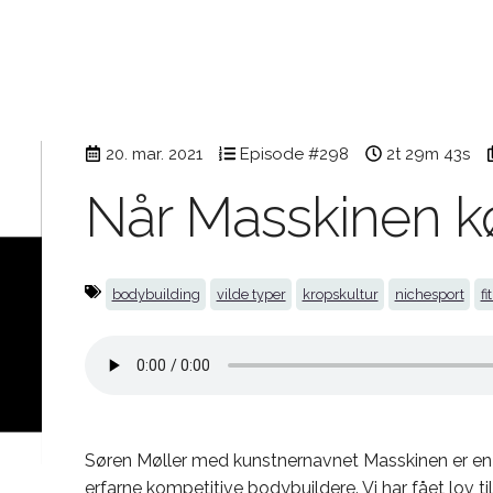
20. mar. 2021
Episode #298
2t 29m 43s
Når Masskinen kør
bodybuilding
vilde typer
kropskultur
nichesport
fi
Søren Møller med kunstnernavnet Masskinen er en
erfarne kompetitive bodybuildere. Vi har fået lov ti