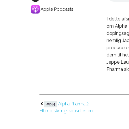
Apple Podcasts
I dette af
om Alpha 
dopingsag 
nemlig Jac
produceret 
dem til hel
Jeppe Laur
Pharma sid
Alpha Pharma 2 -
#244
Efterforskningskonsulenten