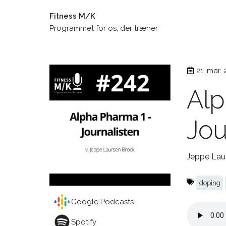
Fitness M/K
Programmet for os, der træner
21. mar.
Alp
Jou
Jeppe Lau
doping
Google Podcasts
Spotify